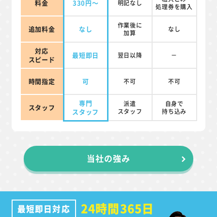
料金
330円～
明記なし
処理券を
購入
作業後に
追加料金
なし
なし
加算
対応
最短即日
翌日以降
－
スピード
時間指定
可
不可
不可
専門
派遣
自身で
スタッフ
スタッフ
スタッフ
持ち込み
当社の強み
24時間365日
最短即日対応