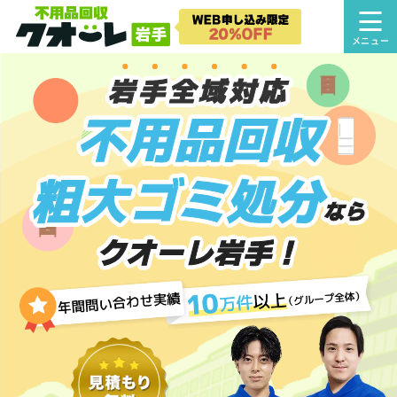
岩手全域対応
不用品回収
粗大ゴミ処分
なら
クオーレ岩手！