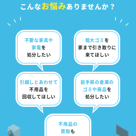
お悩み
こんな
ありませんか？
不要な家具や
粗大ゴミ
を
家電
を
家まで
引き取りに
処分したい
来てほしい
引越しとあわせて
岩手県の倉庫の
不用品を
ゴミや
廃品
を
回収してほしい
処分したい
不用品の
買取
も