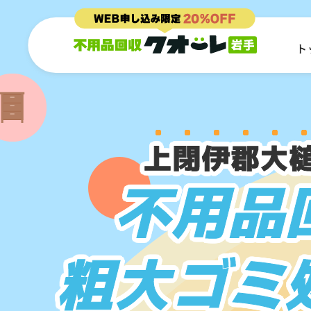
ト
上閉伊郡大
不用品
粗大ゴミ