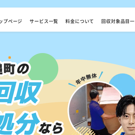
ップページ
サービス一覧
料金について
回収対象品目一
槌町
の
回収
処分
なら