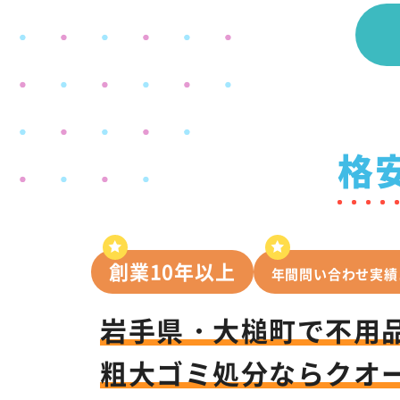
格
創業10年以上
年間問い合わせ実績
岩手県・大槌町で
不用
粗大ゴミ処分なら
クオ