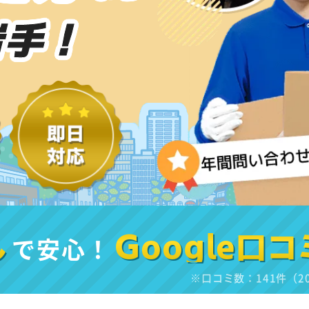
岩手！
し
で安心！
Google口コ
※口コミ数：141件（2