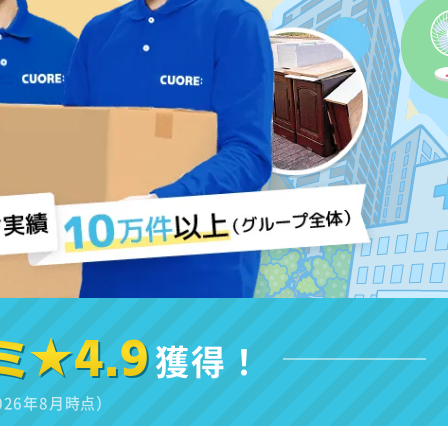
ミ★4.9
獲得！
026年8月時点）