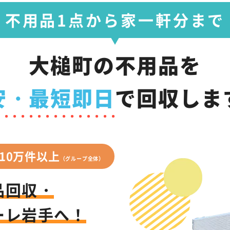
不用品1点から家一軒分まで
大槌町の不用品を
安・最短即日
で
回収しま
10万件以上
（グループ全体）
品回収・
ーレ岩手へ！