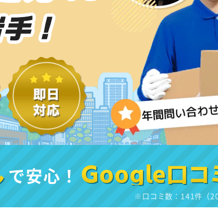
岩手！
し
で安心！
Google口コ
※口コミ数：141件（2