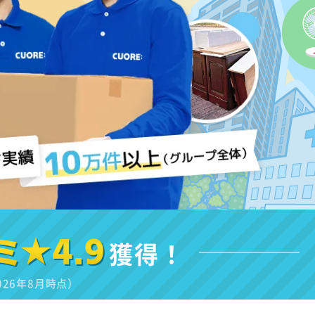
ミ★4.9
獲得！
026年8月時点）