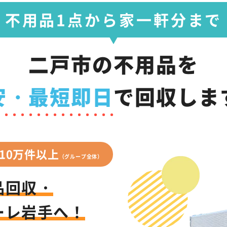
不用品1点から家一軒分まで
二戸市の不用品を
安・最短即日
で
回収しま
10万件以上
（グループ全体）
品回収・
ーレ岩手へ！