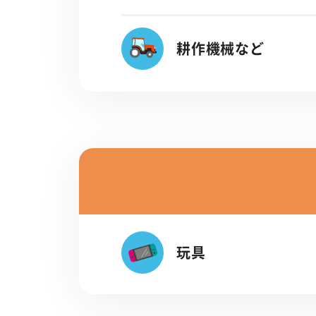
耕作機械など
玩具