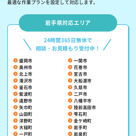
最適な作業プランを設定して対応します。
岩手県対応エリア
24時間365日無休で
相談・お見積もり受付中！
盛岡市
一関市
奥州市
花巻市
北上市
宮古市
滝沢市
大船渡市
釜石市
久慈市
紫波町
二戸市
遠野市
八幡平市
矢巾町
陸前高田市
山田町
雫石町
洋野町
金ケ崎町
大槌町
岩手町
一戸町
岩泉町