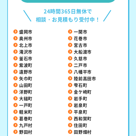
24時間365日無休で
相談・お見積もり受付中！
盛岡市
一関市
奥州市
花巻市
北上市
宮古市
滝沢市
大船渡市
釜石市
久慈市
紫波町
二戸市
遠野市
八幡平市
矢巾町
陸前高田市
山田町
雫石町
洋野町
金ケ崎町
大槌町
岩手町
一戸町
岩泉町
軽米町
平泉町
葛巻町
西和賀町
九戸村
住田町
野田村
田野畑村