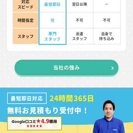
対応
最短即日
翌日以降
－
スピード
時間指定
可
不可
不可
専門
派遣
自身で
スタッフ
スタッフ
スタッフ
持ち込み
当社の強み
24時間365日
最短即日対応
無料お見積もり受付中！
★4.9
Google口コミ
獲得