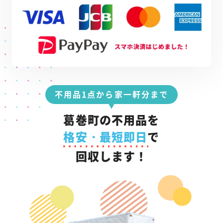
不用品1点から家一軒分まで
葛巻町の不用品を
格安・最短即日
で
回収します！