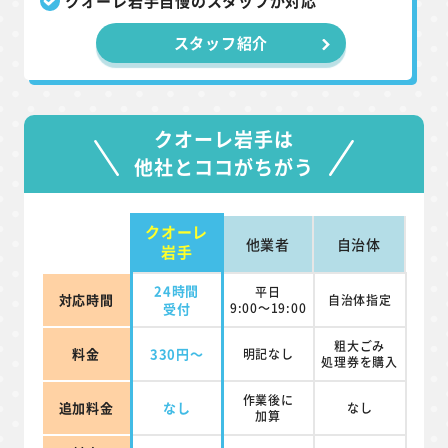
クオーレ岩手自慢のスタッフが対応
スタッフ紹介
クオーレ岩手は
他社とココがちがう
クオーレ
他業者
自治体
岩手
24時間
平日
対応時間
自治体指定
受付
9:00～19:00
粗大ごみ
料金
330円～
明記なし
処理券を
購入
作業後に
追加料金
なし
なし
加算