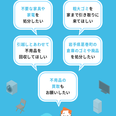
不要な家具や
粗大ゴミ
を
家電
を
家まで
引き取りに
処分したい
来てほしい
引越しとあわせて
岩手県葛巻町の
不用品を
倉庫のゴミ
や
廃品
回収してほしい
を処分したい
不用品の
買取
も
お願いしたい