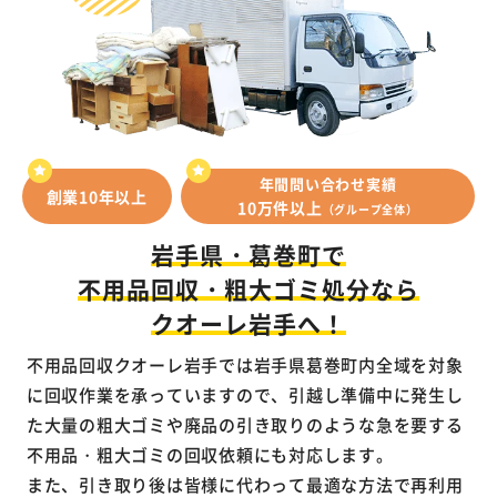
年間問い合わせ実績
創業10年以上
10万件以上
（グループ全体）
岩手県・葛巻町で
不用品回収・
粗大ゴミ処分なら
クオーレ岩手へ！
不用品回収クオーレ岩手では岩手県葛巻町内全域を対象
に回収作業を承っていますので、引越し準備中に発生し
た大量の粗大ゴミや廃品の引き取りのような急を要する
不用品・粗大ゴミの回収依頼にも対応します。
また、引き取り後は皆様に代わって最適な方法で再利用