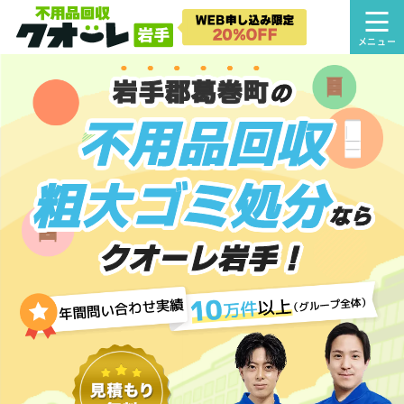
岩手郡葛巻町
の
不用品回収
粗大ゴミ処分
なら
クオーレ岩手！