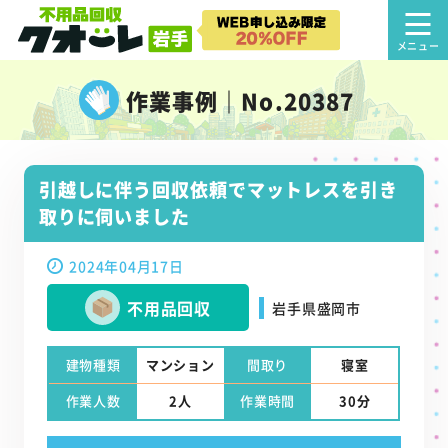
作業事例｜No.20387
引越しに伴う回収依頼でマットレスを引き
取りに伺いました
2024年04月17日
不用品回収
岩手県盛岡市
建物種類
マンション
間取り
寝室
作業人数
2人
作業時間
30分