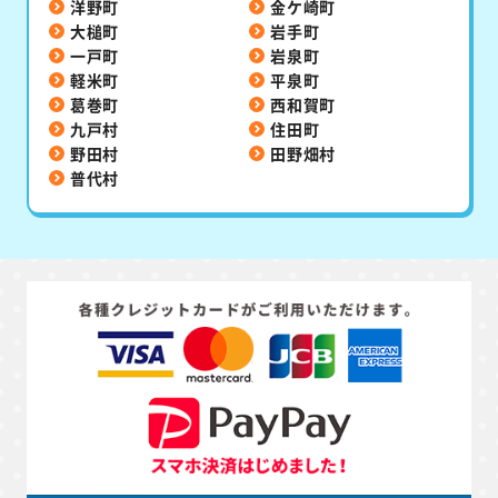
洋野町
金ケ崎町
大槌町
岩手町
一戸町
岩泉町
軽米町
平泉町
葛巻町
西和賀町
九戸村
住田町
野田村
田野畑村
普代村