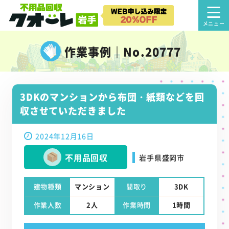
作業事例｜No.20777
3DKのマンションから布団・紙類などを回
収させていただきました
2024年12月16日
不用品回収
岩手県盛岡市
建物種類
マンション
間取り
3DK
作業人数
2人
作業時間
1時間