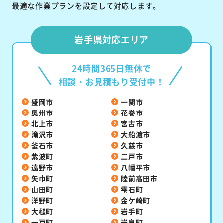
最適な作業プランを設定して対応します。
岩手県対応エリア
24時間365日無休で
相談・お見積もり受付中！
盛岡市
一関市
奥州市
花巻市
北上市
宮古市
滝沢市
大船渡市
釜石市
久慈市
紫波町
二戸市
遠野市
八幡平市
矢巾町
陸前高田市
山田町
雫石町
洋野町
金ケ崎町
大槌町
岩手町
一戸町
岩泉町